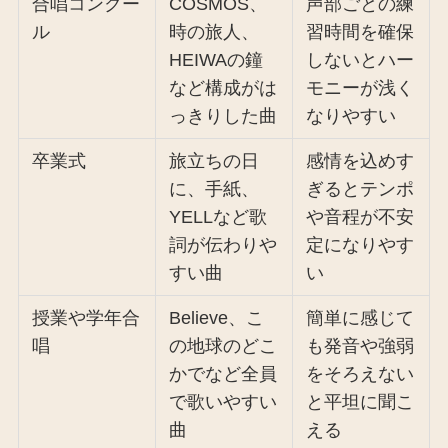
合唱コンクー
COSMOS、
声部ごとの練
ル
時の旅人、
習時間を確保
HEIWAの鐘
しないとハー
など構成がは
モニーが浅く
っきりした曲
なりやすい
卒業式
旅立ちの日
感情を込めす
に、手紙、
ぎるとテンポ
YELLなど歌
や音程が不安
詞が伝わりや
定になりやす
すい曲
い
授業や学年合
Believe、こ
簡単に感じて
唱
の地球のどこ
も発音や強弱
かでなど全員
をそろえない
で歌いやすい
と平坦に聞こ
曲
える