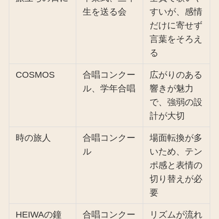
生を送る会
すいが、感情
だけに寄せず
言葉をそろえ
る
COSMOS
合唱コンクー
広がりのある
ル、学年合唱
響きが魅力
で、強弱の設
計が大切
時の旅人
合唱コンクー
場面転換が多
ル
いため、テン
ポ感と表情の
切り替えが必
要
HEIWAの鐘
合唱コンクー
リズムが流れ