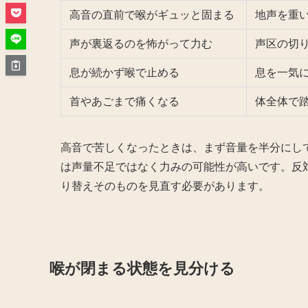
高音の直前で喉がギュッと固まる
地声を重
声が裏返るのを怖がって力む
声区の切
息が続かず喉で止める
息を一気
首やあごまで痛くなる
体全体で
高音で苦しくなったときは、まず音量を半分にし
は声量不足ではなく力みの可能性が高いです。反
り替えそのものを見直す必要があります。
喉が閉まる状態を見分ける